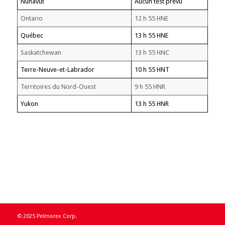
Nunavut
Aucun test prévu
Ontario
12 h 55 HNE
Québec
13 h 55 HNE
Saskatchewan
13 h 55 HNC
Terre-Neuve-et-Labrador
10 h 55 HNT
Territoires du Nord-Ouest
9 h 55 HNR
Yukon
13 h 55 HNR
© 2025 Pelmorex Corp.