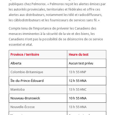
publiques chez Pelmorex. « Pelmorex reçoit les alertes émises par
les autorités provinciales, territoriales et fédérales et offre ces
alertes aux distributeurs, notamment les télé et radiodiffuseurs,
les câblodistributeurs et les fournisseurs de services sans fil. »
Compte tenu de l’importance de prévenir les Canadiens des
menaces imminentes à la sécurité de la vie et des biens, les
Canadiens n’ont pas la possibilité de se désinscrire de ce service
essentiel et vital.
Province / territoire
Heure du test
Alberta
Aucun test prévu
Colombie-Britannique
13 h 55 HNP
Île-du-Prince-Édouard
12 h 55 HNA
Manitoba
13 h 55 HNC
Nouveau-Brunswick
10 h 55 HNA
Nouvelle-Écosse
13 h 55 HNA